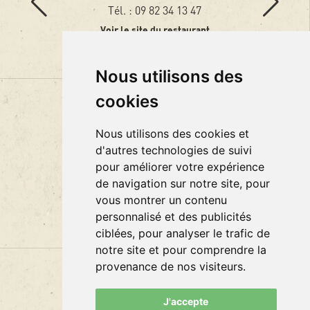
19
Tél. : 09 82 34 13 47
rant
Voir le site du restaurant
Nous utilisons des
cookies
Rejoignez-nous
Nous utilisons des cookies et
d'autres technologies de suivi
pour améliorer votre expérience
de navigation sur notre site, pour
vous montrer un contenu
CONTACTEZ-NOUS
personnalisé et des publicités
ciblées, pour analyser le trafic de
notre site et pour comprendre la
provenance de nos visiteurs.
Plan du site
J'accepte