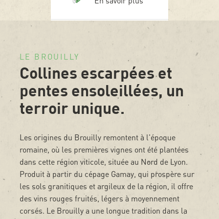
En savoir plus
Se marie à merveille avec
les classiques français
LE BROUILLY
Plats en sauce
Collines escarpées et
Poissons maigres
pentes ensoleillées, un
terroir unique.
Les origines du Brouilly remontent à l'époque
romaine, où les premières vignes ont été plantées
dans cette région viticole, située au Nord de Lyon.
Produit à partir du cépage Gamay, qui prospère sur
les sols granitiques et argileux de la région, il offre
des vins rouges fruités, légers à moyennement
corsés. Le Brouilly a une longue tradition dans la