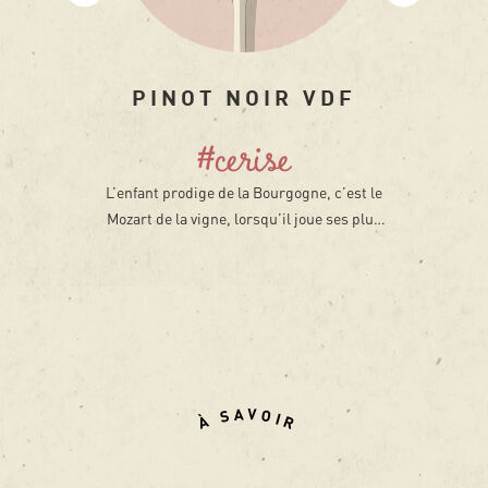
MÂCON VILLAGES
#silex
AOP
Un classique Bourguignon, jamais
ennuyeux. Comme un bon film qu’on
revoit avec plaisir. Notre Mâcon-Villages,
travaillé avec soin, se distingue par sa
précision et son éclat.
À SAVOIR