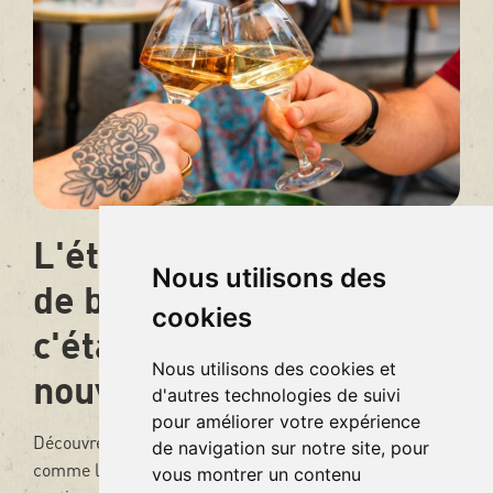
L'été change notre façon
Nous utilisons des
de boire du vin. Et si
cookies
c'était une bonne
Nous utilisons des cookies et
nouvelle ?
d'autres technologies de suivi
pour améliorer votre expérience
Découvrez pourquoi le vin à la pression s'impose
de navigation sur notre site, pour
comme la solution idéale de l'été : plus durable, plus
vous montrer un contenu