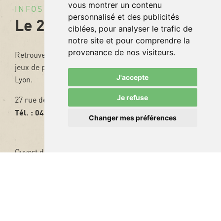
vous montrer un contenu
INFOS PRATIQUES
personnalisé et des publicités
Le 27 Madeleine
ciblées, pour analyser le trafic de
notre site et pour comprendre la
provenance de nos visiteurs.
Retrouvez nos vins au 27 Madeleine : restaurant, bar et
jeux de pétanque dans le 7ème arrondissement de
J'accepte
Lyon.
Je refuse
27 rue de la Madeleine - 69007 LYON
Tél. : 04 72 80 90 54
Changer mes préférences
Ouvert du lundi au samedi de 10:00 à 01:00
VOIR LE SITE INTERNET